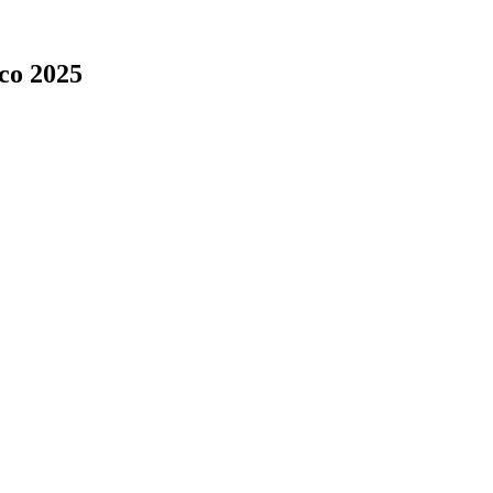
co 2025