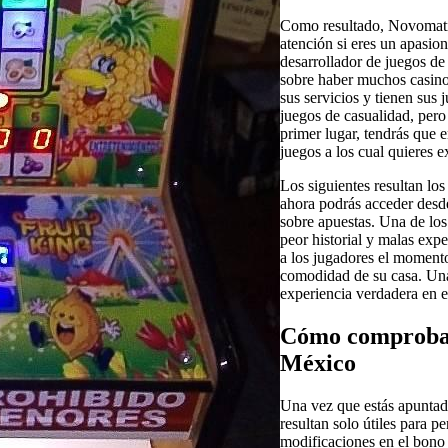
Como resultado, Novomatic 
atención si eres un apasio
desarrollador de juegos de
sobre haber muchos casinos
sus servicios y tienen sus
juegos de casualidad, per
primer lugar, tendrás que e
juegos a los cual quieres e
Los siguientes resultan los
ahora podrás acceder desd
sobre apuestas. Una de los
peor historial y malas expe
a los jugadores el moment
comodidad de su casa. Una r
experiencia verdadera en e
Cómo comprobar
México
Una vez que estás apuntado
resultan solo útiles para 
modificaciones en el bono 