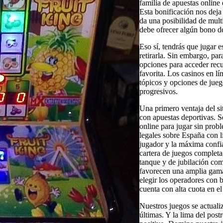
familia de apuestas online
Esta bonificación nos deja
da una posibilidad de mult
debe ofrecer algún bono de
Eso sí, tendrás que jugar
retirarla. Sin embargo, par
opciones para acceder recu
favorita. Los casinos en l
tópicos y opciones de jueg
progresivos.
Una primero ventaja del si
con apuestas deportivas. S
online para jugar sin prob
legales sobre España con l
jugador y la máxima confi
cartera de juegos completa
tanque y de jubilación co
favorecen una amplia gama 
elegir los operadores con 
cuenta con alta cuota en el 
Nuestros juegos se actuali
últimas. Y la lima del post