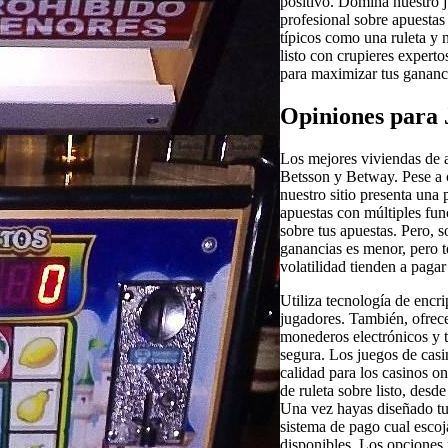
positivo. Domina nuestro j
profesional sobre apuestas
típicos como una ruleta y 
listo con crupieres expert
para maximizar tus gananc
Opiniones para 
Los mejores viviendas de a
Betsson y Betway. Pese a c
nuestro sitio presenta una
apuestas con múltiples fun
sobre tus apuestas. Pero, 
ganancias es menor, pero t
volatilidad tienden a paga
Utiliza tecnología de encri
jugadores. También, ofrece
monederos electrónicos y t
segura. Los juegos de casi
calidad para los casinos o
de ruleta sobre listo, des
Una vez hayas diseñado tu 
sistema de pago cual escoj
disponibles. Los opciones 