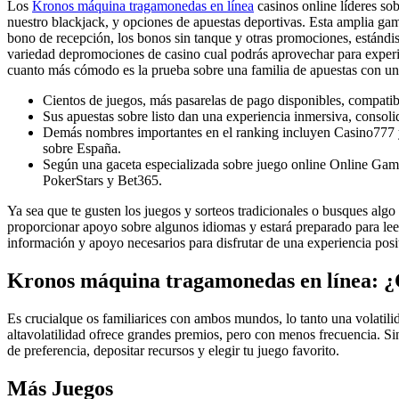
Los
Kronos máquina tragamonedas en línea
casinos online líderes so
nuestro blackjack, y opciones de apuestas deportivas. Esta amplia gam
bono de recepción, los bonos sin tanque y otras promociones, estándis
variedad depromociones de casino cual podrás aprovechar para experime
cuanto más cómodo es la prueba sobre una familia de apuestas con una a
Cientos de juegos, más pasarelas de pago disponibles, compatibil
Sus apuestas sobre listo dan una experiencia inmersiva, consoli
Demás nombres importantes en el ranking incluyen Casino777 y G
sobre España.
Según una gaceta especializada sobre juego online Online Gamb
PokerStars y Bet365.
Ya sea que te gusten los juegos y sorteos tradicionales o busques algo 
proporcionar apoyo sobre algunos idiomas y estará preparado para leer 
información y apoyo necesarios para disfrutar de una experiencia posi
Kronos máquina tragamonedas en línea: ¿C
Es crucialque os familiarices con ambos mundos, lo tanto una volatil
altavolatilidad ofrece grandes premios, pero con menos frecuencia. Si
de preferencia, depositar recursos y elegir tu juego favorito.
Más Juegos