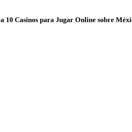
a 10 Casinos para Jugar Online sobre Méxi