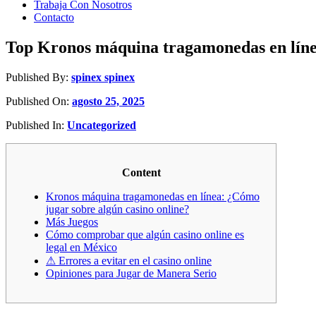
Trabaja Con Nosotros
Contacto
Top Kronos máquina tragamonedas en líne
Published By:
spinex spinex
Published On:
agosto 25, 2025
Published In:
Uncategorized
Content
Kronos máquina tragamonedas en línea: ¿Cómo
jugar sobre algún casino online?
Más Juegos
Cómo comprobar que algún casino online es
legal en México
⚠ Errores a evitar en el casino online
Opiniones para Jugar de Manera Serio