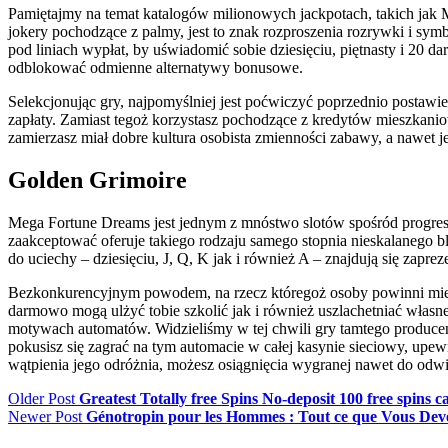
Pamiętajmy na temat katalogów milionowych jackpotach, takich jak 
jokery pochodzące z palmy, jest to znak rozproszenia rozrywki i sy
pod liniach wypłat, by uświadomić sobie dziesięciu, piętnasty i 2
odblokować odmienne alternatywy bonusowe.
Selekcjonując gry, najpomyślniej jest poćwiczyć poprzednio post
zapłaty. Zamiast tegoż korzystasz pochodzące z kredytów mieszkani
zamierzasz miał dobre kultura osobista zmienności zabawy, a nawet 
Golden Grimoire
Mega Fortune Dreams jest jednym z mnóstwo slotów spośród progre
zaakceptować oferuje takiego rodzaju samego stopnia nieskalanego 
do uciechy – dziesięciu, J, Q, K jak i również A – znajdują się zapre
Bezkonkurencyjnym powodem, na rzecz któregoż osoby powinni mieć 
darmowo mogą ulżyć tobie szkolić jak i również uszlachetniać włas
motywach automatów. Widzieliśmy w tej chwili gry tamtego producen
pokusisz się zagrać na tym automacie w całej kasynie sieciowy, upewn
wątpienia jego odróżnia, możesz osiągnięcia wygranej nawet do odwi
Older Post
Greatest Totally free Spins No-deposit 100 free spins 
Newer Post
Génotropin pour les Hommes : Tout ce que Vous Dev