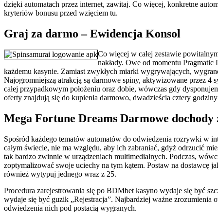
dzięki automatach przez internet, zawitaj. Co więcej, konkretne a
kryteriów bonusu przed wzięciem tu.
Graj za darmo – Ewidencja Konsol
Co więcej w całej zestawie powitalny
nakłady. Owe od momentu Pragmatic P
każdemu kasynie. Zamiast zwykłych miarki wygrywających, wygrane s
Najogromniejszą atrakcją są darmowe spiny, aktywizowane przez 4 s
całej przypadkowym położeniu oraz dobie, wówczas gdy dysponujemy 
oferty znajdują się do kupienia darmowo, dwadzieścia cztery godziny
Mega Fortune Dreams Darmowe dochody 
Spośród każdego tematów automatów do odwiedzenia rozrywki w inte
całym świecie, nie ma względu, aby ich zabraniać, gdyż odrzucić mie
tak bardzo zwinnie w urządzeniach multimedialnych. Podczas, wówcz
zoptymalizować swoje uciechy na tym kątem. Postaw na dostawcę jak 
również wytypuj jednego wraz z 25.
Procedura zarejestrowania się po BDMbet kasyno wydaje się być szc
wydaje się być guzik „Rejestracja”. Najbardziej ważne zrozumienia
odwiedzenia nich pod postacią wygranych.