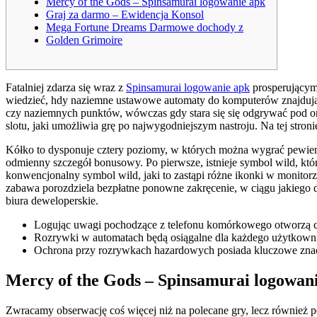
Mercy of the Gods – Spinsamurai logowanie apk
Graj za darmo – Ewidencja Konsol
Mega Fortune Dreams Darmowe dochody z
Golden Grimoire
Fatalniej zdarza się wraz z
Spinsamurai logowanie apk
prosperującym
wiedzieć, hdy naziemne ustawowe automaty do komputerów znajdują si
czy naziemnych punktów, wówczas gdy stara się się odgrywać pod or
slotu, jaki umożliwia grę po najwygodniejszym nastroju. Na tej stro
Kółko to dysponuje cztery poziomy, w których można wygrać pewien
odmienny szczegół bonusowy. Po pierwsze, istnieje symbol wild, któ
konwencjonalny symbol wild, jaki to zastąpi różne ikonki w monitorz
zabawa porozdziela bezpłatne ponowne zakręcenie, w ciągu jakiego 
biura deweloperskie.
Logując uwagi pochodzące z telefonu komórkowego otworzą czuj
Rozrywki w automatach będą osiągalne dla każdego użytkownik
Ochrona przy rozrywkach hazardowych posiada kluczowe znacz
Mercy of the Gods – Spinsamurai logowan
Zwracamy obserwację coś więcej niż na polecane gry, lecz również po