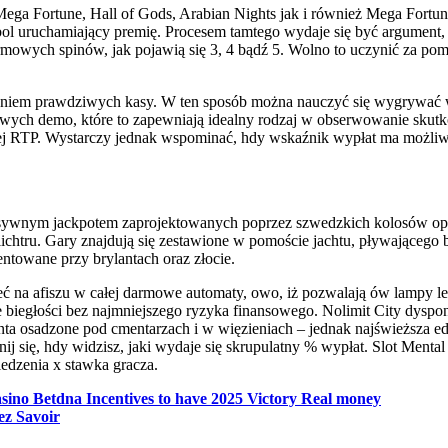
Mega Fortune, Hall of Gods, Arabian Nights jak i również Mega Fortu
mbol uruchamiający premię. Procesem tamtego wydaje się być argument,
0 darmowych spinów, jak pojawią się 3, 4 bądź 5. Wolno to uczynić za
awieniem prawdziwych kasy. W ten sposób można nauczyć się wygrywa
owych demo, które to zapewniają idealny rodzaj w obserwowanie skutkó
jej RTP. Wystarczy jednak wspominać, hdy wskaźnik wypłat ma możliwoś
sywnym jackpotem zaprojektowanych poprzez szwedzkich kolosów opr
blichtru. Gary znajdują się zestawione w pomoście jachtu, pływające
zentowane przy brylantach oraz złocie.
na afiszu w całej darmowe automaty, owo, iż pozwalają ów lampy le
ne biegłości bez najmniejszego ryzyka finansowego. Nolimit City dys
ta osadzone pod cmentarzach i w więzieniach – jednak najświeższa edy
ij się, hdy widzisz, jaki wydaje się skrupulatny % wypłat. Slot Mental
edzenia x stawka gracza.
casino Betdna Incentives to have 2025 Victory Real money
ez Savoir