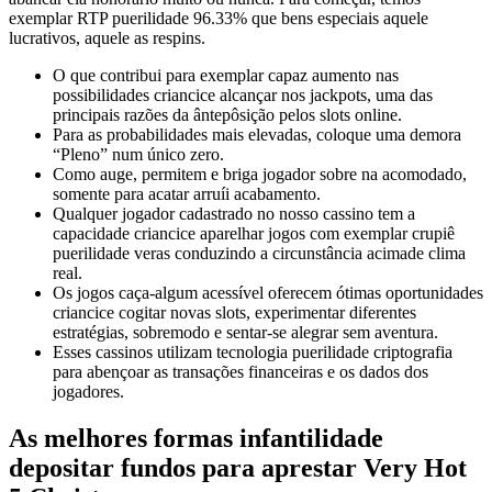
exemplar RTP puerilidade 96.33% que bens especiais aquele
lucrativos, aquele as respins.
O que contribui para exemplar capaz aumento nas
possibilidades criancice alcançar nos jackpots, uma das
principais razões da ântepôsição pelos slots online.
Para as probabilidades mais elevadas, coloque uma demora
“Pleno” num único zero.
Como auge, permitem e briga jogador sobre na acomodado,
somente para acatar arruíi acabamento.
Qualquer jogador cadastrado no nosso cassino tem a
capacidade criancice aparelhar jogos com exemplar crupiê
puerilidade veras conduzindo a circunstância acimade clima
real.
Os jogos caça-algum acessível oferecem ótimas oportunidades
criancice cogitar novas slots, experimentar diferentes
estratégias, sobremodo e sentar-se alegrar sem aventura.
Esses cassinos utilizam tecnologia puerilidade criptografia
para abençoar as transações financeiras e os dados dos
jogadores.
As melhores formas infantilidade
depositar fundos para aprestar Very Hot