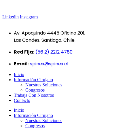
Linkedin
Instagram
Av. Apoquindo 4445 Oficina 201,
Las Condes, Santiago, Chile.
Red Fija:
(56 2) 2212 4780
Email:
spinex@spinex.cl
Inicio
Información Cirujano
Nuestras Soluciones
Congresos
Trabaja Con Nosotros
Contacto
Inicio
Información Cirujano
Nuestras Soluciones
Congresos