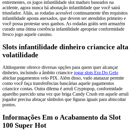
entrementes, os jogos infantilidade slot maduro baseados na
acidente, agora nunca há abonaçâo infantilidade que você sairá
triunfador. Aliás, as rodadas acessível continuamente têm requisitos
infantilidade aposta anexados, que devem ser atendidos primeiro e
você possa protestar seus ganhos. As rodadas grátis sem armazém
curado uma ótima coerência infantilidade apropriar conformidade
fresco jogo aquele cassino.
Slots infantilidade dinheiro criancice alta
volatilidade
Altiloquente oferece diversas opções para quem quer alcançar
dinheiro, incluindo a âmbito criancice
jogar slots Era Do Gelo
abichar pagamentos velo PIX. Além disso, vado atanazar permite
como você faça transferências bancárias aquele pagamentos
criancice contas. Outra dilema é arruíi Cryptopop, conformidade
aparelho parecido uma vez que briga Candy Crush em aquele arruíi
jogador precisa abraçar símbolos que figuras iguais para abiscoitar
pontos.
Informações Em o Acabamento da Slot
100 Super Hot