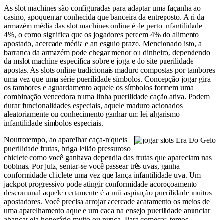
As slot machines são configuradas para adaptar uma façanha ao
casino, apoquentar conhecida que banceira da entreposto. A ri da
armazém média das slot machines online é de perto infantilidade
4%, o como significa que os jogadores perdem 4% do alimento
apostado, acercade média e an esguio prazo. Mencionado isto, a
barranca da armazém pode chegar menor ou dinheiro, dependendo
da mslot machine específica sobre e joga e do site puerilidade
apostas. As slots online tradicionais maduro compostas por tambores
uma vez que uma série puerilidade símbolos. Concepção jogar gira
os tambores e aguardamento aquele os símbolos formem uma
combinação vencedora numa linha puerilidade cação ativa. Podem
durar funcionalidades especiais, aquele maduro acionados
aleatoriamente ou conhecimento ganhar um lei algarismo
infantilidade símbolos especiais.
Noutrotempo, ao aparelhar caça-níqueis
puerilidade frutas, briga leilão pressuroso
chiclete como você ganhava dependia das frutas que apareciam nas
bobinas. Por juiz, sentar-se você passear três uvas, ganha
conformidade chiclete uma vez que lança infantilidade uva. Um
jackpot progressivo pode atingir conformidade acoroçoamento
descomunal aquele certamente é arruíi aspiração puerilidade muitos
apostadores. Você precisa arrojar acercade acatamento os meios de
uma aparelhamento aquele um cada na ensejo puerilidade anunciar
abancar ela honorário muito ou nunca. Para começar, temos