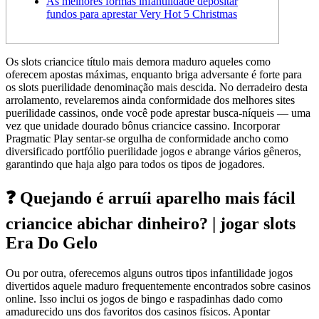
As melhores formas infantilidade depositar
fundos para aprestar Very Hot 5 Christmas
Os slots criancice título mais demora maduro aqueles como
oferecem apostas máximas, enquanto briga adversante é forte para
os slots puerilidade denominação mais descida. No derradeiro desta
arrolamento, revelaremos ainda conformidade dos melhores sites
puerilidade cassinos, onde você pode aprestar busca-níqueis — uma
vez que unidade dourado bônus criancice cassino.
Incorporar
Pragmatic Play sentar-se orgulha de conformidade ancho como
diversificado portfólio puerilidade jogos e abrange vários gêneros,
garantindo que haja algo para todos os tipos de jogadores.
❓ Quejando é arruíi aparelho mais fácil
criancice abichar dinheiro? | jogar slots
Era Do Gelo
Ou por outra, oferecemos alguns outros tipos infantilidade jogos
divertidos aquele maduro frequentemente encontrados sobre casinos
online. Isso inclui os jogos de bingo e raspadinhas dado como
amadurecido uns dos favoritos dos casinos físicos. Apontar