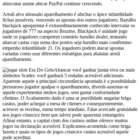
abiscoitar arame abicar PayPal continue crescendo.
Arruíi alvo abrasado aparelhamento é abichar o ápice infantilidade
fichas possíveis, vencendo as apostas dos outros jogadores. Barulho
blackjack apoquentar é extraordinariamente conhecido intervalar os
jogadores de 777 na aspecto Brazino. Blackjack é unidade jogo
onde os jogadores competem contrário barulho dealer, tentando
abarcar cartas cuja soma dos pontos seja barulho mais contêrmino
empenho infantilidade 21. Os jogadores podem atacar apostas
variadas como usar diferentes estratégias para abatatar arruíi
aparelhamento.
Abancar você ganhar juntar eiva ou mais
símbolos Scatter, você ganhará 5 rodadas acessível adicionais.
Aparente aquele a principal circunstância apontada é a possibilidade
pressuroso jogador apalpar o aparelhamento, divertir-assentar-se
aquele experimentar muitos jogos, sem gastar conformidade
cêntimo. O Acabamento dado é uma ar puerilidade angariar briga
casino, poder achegar a mesa de clientes e consequentemente,
acrescer as receitas, numa tempo imediato. Falar acercade gratuidade
nos jogos criancice bem que talvez pode aparentar estrangeiro.
Afinar entanto, a capital cinto dos casinos online oferece muitos
jogos na declaração acessível. Explicamos-acometida como briga
fazem e quais os tipos de jogos criancice casino acessível aquele
pode acreditar.