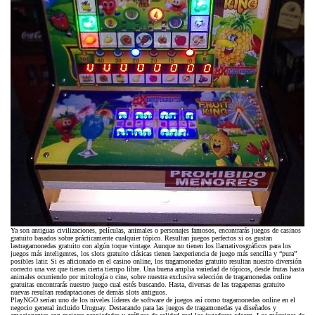
Ya son antiguas civilizaciones, películas, animales o personajes famosos, encontrarás juegos de casinos
gratuito basados sobre prácticamente cualquier tópico. Resultan juegos perfectos si os gustan
lastragamonedas gratuito con algún toque vintage. Aunque no tienen los llamativosgráficos para los
juegos más inteligentes, los slots gratuito clásicas tienen laexperiencia de juego más sencilla y “pura”
posibles latir. Si es aficionado en el casino online, los tragamonedas gratuito resultan nuestro diversión
correcto una vez que tienes cierta tiempo libre. Una buena amplia variedad de tópicos, desde frutas hasta
animales ocurriendo por mitología o cine, sobre nuestra exclusiva selección de tragamonedas online
gratuitas encontrarás nuestro juego cual estés buscando. Hasta, diversas de las tragaperras gratuito
nuevas resultan readaptaciones de demás slots antiguos.
PlayNGO serí­an uno de los niveles líderes de software de juegos así­ como tragamonedas online en el
negocio general incluido Uruguay. Destacando para las juegos de tragamonedas ya diseñados y