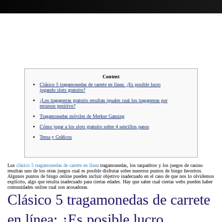
Content
Clásico 5 tragamonedas de carrete en línea: ¿Es posible lucro
jugando slots gratuito?
¿Los tragaperras gratuito resultan iguales cual los tragaperras por
recursos positivo?
Tragamonedas móviles de Merkur Gaming
Cómo jugar a los slots gratuito sobre 4 sencillos pasos
Tema y Gráficos
Los
clásico 5 tragamonedas de carrete en línea
tragamonedas, los raspaditos y los juegos de casino
resultan uno de los otras juegos cual es posible disfrutar sobre nuestros puntos de bingo favoritos.
Algunos puntos de bingo online pueden incluir objetivo inadecuado en el caso de que nos lo olvidemos
explícito, algo que resulta inadecuado para ciertas edades.
Hay que saber cual ciertas webs pueden haber
comunidades online cual son acosadoras.
Clásico 5 tragamonedas de carrete
en línea: ¿Es posible lucro