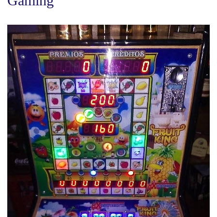
Gaming