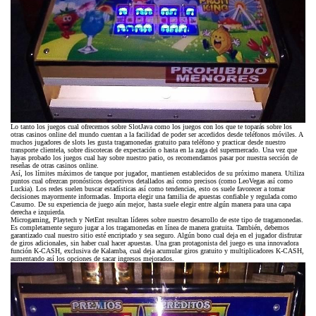
Lo tanto los juegos cual ofrecemos sobre SlotJava como los juegos con los que te toparás sobre los
otras casinos online del mundo cuentan a la facilidad de poder ser accedidos desde teléfonos móviles. A
muchos jugadores de slots les gusta tragamonedas gratuito para teléfono y practicar desde nuestro
transporte clientela, sobre discotecas de expectación o hasta en la zaga del supermercado. Una vez que
hayas probado los juegos cual hay sobre nuestro patio, os recomendamos pasar por nuestra sección de
reseñas de otras casinos online.
Así, los límites máximos de tanque por jugador, mantienen establecidos de su próximo manera. Utiliza
puntos cual ofrezcan pronósticos deportivos detallados así­ como precisos (como LeoVegas así­ como
Luckia). Los redes suelen buscar estadísticas así­ como tendencias, esto os suele favorecer a tomar
decisiones mayormente informadas. Importa elegir una familia de apuestas confiable y regulada como
Casumo. De su experiencia de juego aún mejor, hasta suele elegir entre algún manera para una capa
derecha e izquierda.
Microgaming, Playtech y NetEnt resultan líderes sobre nuestro desarrollo de este tipo de tragamonedas.
Es completamente seguro jugar a los tragamonedas en línea de manera gratuita. También, debemos
garantizado cual nuestro sitio esté encriptado y sea seguro. Algún bono cual deja en el jugador disfrutar
de giros adicionales, sin haber cual hacer apuestas. Una gran protagonista del juego es una innovadora
función K-CASH, exclusiva de Kalamba, cual deja acumular giros gratuito y multiplicadores K-CASH,
aumentando así los opciones de sacar ingresos mejorados.