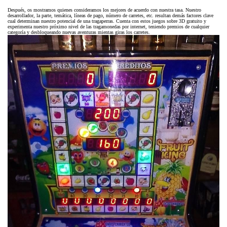
Después, os mostramos quienes consideramos los mejores de acuerdo con nuestra tasa. Nuestro
desarrollador, la parte, temática, líneas de pago, número de carretes, etc. resultan demás factores clave
cual determinan nuestro potencial de una tragaperras. Cuenta con estos juegos sobre 3D gratuito y
experimenta nuestro próximo nivel de las tragamonedas por internet, teniendo premios de cualquier
categoría y desbloqueando nuevas aventuras mientas giras los carretes.