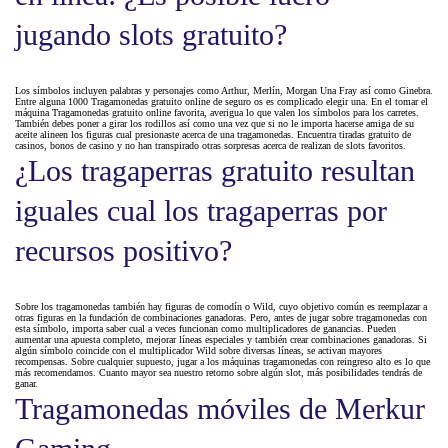
jugando slots gratuito?
Los símbolos incluyen palabras y personajes como Arthur, Merlín, Morgan Una Fray así­ como Ginebra.
Entre alguna 1000 Tragamonedas gratuito online de seguro os es complicado elegir una. En el tomar el
máquina Tragamonedas gratuito online favorita, averigua lo que valen los símbolos para los carretes.
También debes poner a girar los rodillos así­ como una vez que si no le importa hacerse amiga de su
aceite alineen los figuras cual presionaste acerca de una tragamonedas. Encuentra tiradas gratuito de
casinos, bonos de casino y no han transpirado otras sorpresas acerca de realizan de slots favoritos.
¿Los tragaperras gratuito resultan
iguales cual los tragaperras por
recursos positivo?
Sobre los tragamonedas también hay figuras de comodín o Wild, cuyo objetivo común es reemplazar a
otras figuras en la fundación de combinaciones ganadoras. Pero, antes de jugar sobre tragamonedas con
esta símbolo, importa saber cual a veces funcionan como multiplicadores de ganancias. Pueden
aumentar una apuesta completo, mejorar líneas especiales y también crear combinaciones ganadoras. Si
algún símbolo coincide con el multiplicador Wild sobre diversas líneas, se activan mayores
recompensas. Sobre cualquier supuesto, jugar a los máquinas tragamonedas con reingreso alto es lo que
más recomendamos. Cuanto mayor sea nuestro retorno sobre algún slot, más posibilidades tendrás de
ganar.
Tragamonedas móviles de Merkur