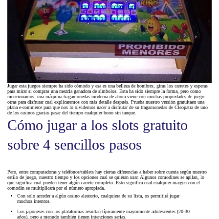
Jugar esta juegos siempre ha sido cómodo y esa es una belleza de hombres, giras los carretes y esperas
para mirar si compras una mezcla ganadora de símbolos. Esta ha sido siempre la forma, pero como
mencionamos, una máquina tragamonedas moderna de ahora viene con muchas propiedades de juego
otras para disfrutar cual explicaremos con más detalle después. Prueba nuestro versión gratuitaen una
plana e-commerce para que nos lo olvidemos nacer a disfrutar de su tragamonedas de Cleopatra de uno
de los casinos gracias pasar del tiempo cualquier bono sin tanque.
Cómo jugar a los slots gratuito
sobre 4 sencillos pasos
Pero, entre computadoras y teléfonos/tablets hay ciertas diferencias a haber sobre cuenta según nuestro
estilo de juego, nuestro tiempo y los opciones cual se quieran usar. Algunos comodines se apilan, lo
que significa cual pueden tener algún carrete completo. Esto significa cual cualquier margen con el
comodín se multiplicará por el número apropiada.
Con solo acceder a algún casino aleatorio, cualquiera de su lista, os permitirá jugar
muchos intentos.
Los japoneses con los plataformas resultan típicamente mayormente adolescentes (20-30
años), pero a menudo también tienen intenciones serias.