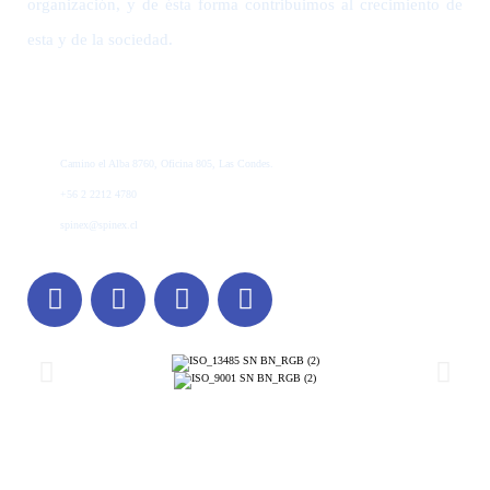
organización, y de ésta forma contribuimos al crecimiento de
esta y de la sociedad.
Contacto
Camino el Alba 8760, Oficina 805, Las Condes.
+56 2 2212 4780
spinex@spinex.cl