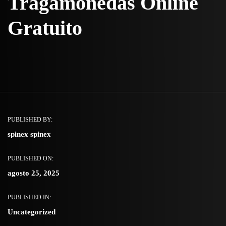
Tragamonedas Online
Gratuito
PUBLISHED BY:
spinex spinex
PUBLISHED ON:
agosto 25, 2025
PUBLISHED IN:
Uncategorized