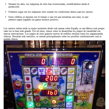
Durante los años, los máquinas de slots han evolucionado, modificándose desde el
producción.
Podemos jugar con los máquinas slots usando los condiciones demos para los casinos.
Estos créditos se reponen con el tiempo o una vez que actualizas una clase, lo que
permite seguir jugando sin gastar recursos positivo.
Los casinos online están su mejor momento desde cual operan sobre España, es una fábrica cual porque
cada vez se hace más grande. Por tal tema, vemos como se desarrollan los juegos de casualidad con
nuevas innovaciones. Los juegos de slots gratuito nuevos de rodillos resultan como los tragamonedas
clásicas. Resultan más sencillos, se centran principalmente sobre los posibles combinaciones cual se
pueden ofrecer.