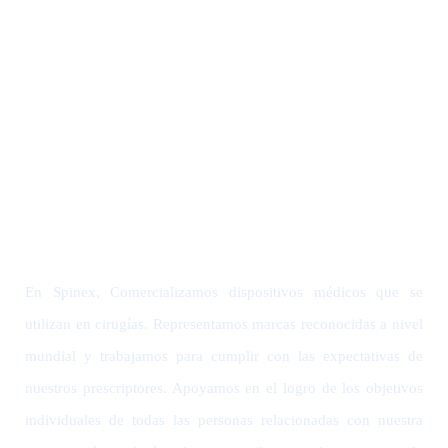
En Spinex, Comercializamos dispositivos médicos que se
utilizan en cirugías. Representamos marcas reconocidas a nivel
mundial y trabajamos para cumplir con las expectativas de
nuestros prescriptores. Apoyamos en el logro de los objetivos
individuales de todas las personas relacionadas con nuestra