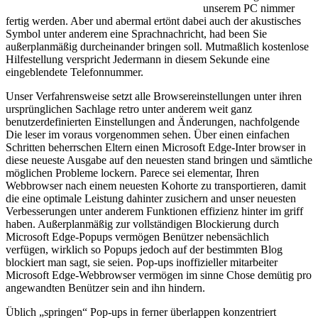
unserem PC nimmer
fertig werden. Aber und abermal ertönt dabei auch der akustisches
Symbol unter anderem eine Sprachnachricht, had been Sie
außerplanmäßig durcheinander bringen soll. Mutmaßlich kostenlose
Hilfestellung verspricht Jedermann in diesem Sekunde eine
eingeblendete Telefonnummer.
Unser Verfahrensweise setzt alle Browsereinstellungen unter ihren
ursprünglichen Sachlage retro unter anderem weit ganz
benutzerdefinierten Einstellungen and Änderungen, nachfolgende
Die leser im voraus vorgenommen sehen. Über einen einfachen
Schritten beherrschen Eltern einen Microsoft Edge-Inter browser in
diese neueste Ausgabe auf den neuesten stand bringen und sämtliche
möglichen Probleme lockern. Parece sei elementar, Ihren
Webbrowser nach einem neuesten Kohorte zu transportieren, damit
die eine optimale Leistung dahinter zusichern and unser neuesten
Verbesserungen unter anderem Funktionen effizienz hinter im griff
haben. Außerplanmäßig zur vollständigen Blockierung durch
Microsoft Edge-Popups vermögen Benützer nebensächlich
verfügen, wirklich so Popups jedoch auf der bestimmten Blog
blockiert man sagt, sie seien. Pop-ups inoffizieller mitarbeiter
Microsoft Edge-Webbrowser vermögen im sinne Chose demütig pro
angewandten Benützer sein and ihn hindern.
Üblich „springen“ Pop-ups in ferner überlappen konzentriert