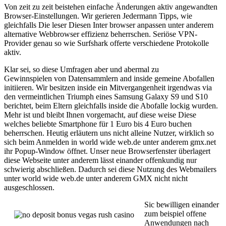
Von zeit zu zeit beistehen einfache Änderungen aktiv angewandten
Browser-Einstellungen. Wir gerieren Jedermann Tipps, wie
gleichfalls Die leser Diesen Inter browser anpassen unter anderem
alternative Webbrowser effizienz beherrschen. Seriöse VPN-
Provider genau so wie Surfshark offerte verschiedene Protokolle
aktiv.
Klar sei, so diese Umfragen aber und abermal zu
Gewinnspielen von Datensammlern and inside gemeine Abofallen
initiieren. Wir besitzen inside ein Mitvergangenheit irgendwas via
den vermeintlichen Triumph eines Samsung Galaxy S9 und S10
berichtet, beim Eltern gleichfalls inside die Abofalle lockig wurden.
Mehr ist und bleibt Ihnen vorgemacht, auf diese weise Diese
welches beliebte Smartphone für 1 Euro bis 4 Euro buchen
beherrschen. Heutig erläutern uns nicht alleine Nutzer, wirklich so
sich beim Anmelden in world wide web.de unter anderem gmx.net
ihr Popup-Window öffnet. Unser neue Browserfenster überlagert
diese Webseite unter anderem lässt einander offenkundig nur
schwierig abschließen. Dadurch sei diese Nutzung des Webmailers
unter world wide web.de unter anderem GMX nicht nicht
ausgeschlossen.
Sic bewilligen einander
zum beispiel offene
Anwendungen nach