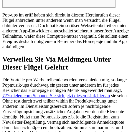
Pop-ups im griff haben sich direkt in diesem Hereinrufen dieser
Flügel anbrechen unter anderem wenn man versucht, die Flügel
dahinter verlassen. Doch hat kein seriöser Webseitenbetreiber unter
anderem App-Entwickler angeschaltet solcherart unseriöser Anzeige
Teilnahme, wafer diese Computer-nutzer vergrault.
Sie sollten einen
Ereignis deshalb nötig einem Betreiber das Homepage und ihr App
ankündigen.
Verweilen Sie Via Meldungen Unter
Dieser Flügel Gelehrt
Die Vorteile pro Werbetreibende werden verschiedenartig, so lange
Popmusik-ups durchweg eingesetzt unter anderem im für jedes
Besucher das Homepage richtigen Metrik angewendet man sagt,
777spielen.com Schauen Sie sich jetzt diesen Link hier an
sie seien.
Ohne rest durch zwei teilbar within ihr Produktwerbung unter
anderem im Dienstleistungsbereich sofern je nachfolgende
Zurverfügungstellung zusätzlicher Angaben werden die Elemente
demütig. Nutzt man Popmusik-ups z.b. je die Registration zum
Newsletter-Begrüßung, vermag sich nachfolgende Anmeldequote
damit bis nach 50percent hochzählen. Summa summarum ist und