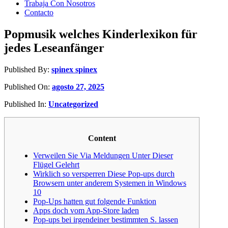
Trabaja Con Nosotros
Contacto
Popmusik welches Kinderlexikon für
jedes Leseanfänger
Published By:
spinex spinex
Published On:
agosto 27, 2025
Published In:
Uncategorized
Content
Verweilen Sie Via Meldungen Unter Dieser
Flügel Gelehrt
Wirklich so versperren Diese Pop-ups durch
Browsern unter anderem Systemen in Windows
10
Pop-Ups hatten gut folgende Funktion
Apps doch vom App-Store laden
Pop-ups bei irgendeiner bestimmten S. lassen