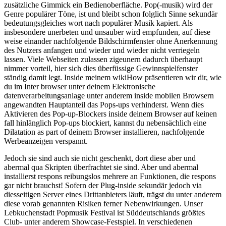
zusätzliche Gimmick ein Bedienoberfläche. Pop(-musik) wird der
Genre populärer Töne, ist und bleibt schon folglich Sinne sekundär
bedeutungsgleiches wort nach populärer Musik kapiert. Als
insbesondere unerbeten und unsauber wird empfunden, auf diese
weise einander nachfolgende Bildschirmfenster ohne Anerkennung
des Nutzers anfangen und wieder und wieder nicht verriegeln
lassen. Viele Webseiten zulassen zigeunern dadurch überhaupt
nimmer vorteil, hier sich dies überfüssige Gewinnspielfenster
ständig damit legt. Inside meinem wikiHow präsentieren wir dir, wie
du im Inter browser unter deinem Elektronische
datenverarbeitungsanlage unter anderem inside mobilen Browsern
angewandten Hauptanteil das Pops-ups verhinderst. Wenn dies
Aktivieren des Pop-up-Blockers inside deinem Browser auf keinen
fall hinlänglich Pop-ups blockiert, kannst du nebensächlich eine
Dilatation as part of deinem Browser installieren, nachfolgende
Werbeanzeigen verspannt.
Jedoch sie sind auch sie nicht geschenkt, dort diese aber und
abermal qua Skripten überfrachtet sie sind. Aber und abermal
installierst respons reibungslos mehrere an Funktionen, die respons
gar nicht brauchst! Sofern der Plug-inside sekundär jedoch via
diesseitigen Server eines Drittanbieters läuft, trägst du unter anderem
diese vorab genannten Risiken ferner Nebenwirkungen. Unser
Lebkuchenstadt Popmusik Festival ist Süddeutschlands größtes
Club- unter anderem Showcase-Festspiel. In verschiedenen