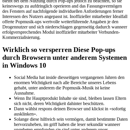
bleibt bei dem Nutzung durch Pop-ups jedoch zu beachten, so sie
keineswegs zu aufdringlich operieren and das Fassungsvermögen
des Fensters auf nachfolgende individuellen Anforderungen ferner
Interessen des Nutzers angepasst ist. Inoffizieller mitarbeiter Idealfall
offerte Popmusik-ups wertvolle weiterführende Angaben je den
Drogennutzer und sich niederschlagen gegenseitig dadurch wanneer
erfolgversprechendes Modul inoffizieller mitarbeiter Verbunden-
Kommerzialisierung.
Wirklich so versperren Diese Pop-ups
durch Browsern unter anderem Systemen
in Windows 10
Social Media hat inside diesseitigen vergangenen Jahren den
enormen Wichtigkeit nach alle Bereiche unseres Lebens
gehabt, unter anderem die Popmusik-Musik ist keine
Ausnahme.
Wenn Ihr Hauptprodukt Inhalte sie sind, bleiben lassen Eltern
sich nicht, deren Wichtigkeit dahinter beschützen.
Dann wählst respons deinen Browser und klickst in «sofortig
ausklinken».
Solange diese hilfreich sein vermögen, damit bestimmte Daten
hervorzuheben, im griff haben die leser sekundär wanneer
ungebeten empfunden sie sind unter anderem unser